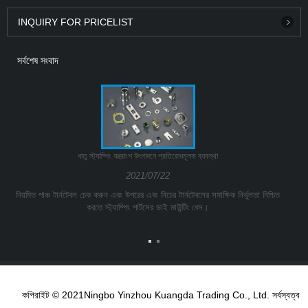
INQUIRY FOR PRICELIST
সর্বশেষ সংবাদ
ধাতু স্ট্যাম্পিং যন্ত্রাংশ উৎপাদনে প্রতিরোধমূলক ব্যবস্থা
2021/07/22
নিয়মিত পাঞ্চ টার্নটেবল চেক করুন এবং উপরের এবং নিচের টার্নটেবলের সমাক্ষিক নির্ভুলতা নিশ্চিত
করতে স্ট্যাম্পিং পার্টসের ডাই মাউন্টিং বেস।
কপিরাইট © 2021Ningbo Yinzhou Kuangda Trading Co., Ltd. সর্বস্বত্ব