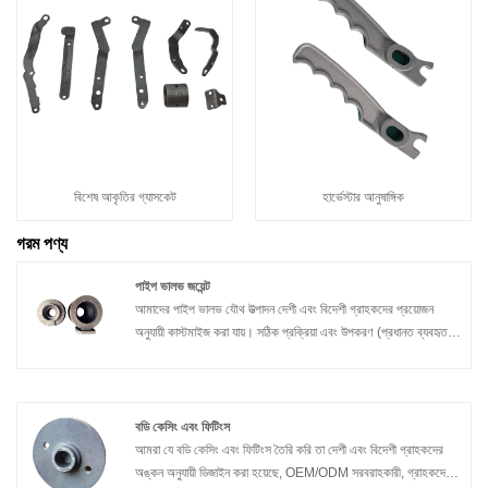
বিশেষ আকৃতির গ্যাসকেট
হার্ভেস্টার আনুষাঙ্গিক
গরম পণ্য
পাইপ ভালভ জয়েন্ট
আমাদের পাইপ ভালভ যৌথ উত্পাদন দেশী এবং বিদেশী গ্রাহকদের প্রয়োজন
অনুযায়ী কাস্টমাইজ করা যায়। সঠিক প্রক্রিয়া এবং উপকরণ (প্রধানত ব্যবহৃত
অ্যালুমিনিয়াম খাদ, স্টেইনলেস স্টিল, কার্বন ইস্পাত) নির্বাচন করার জন্য উৎপাদন
নির্দিষ্ট প্রয়োজনীয়তা (সমাবেশ, কর্মক্ষমতা, জীবন, জারা প্রতিরোধের ইত্যাদি)
অনুসরণ করবে। অন্যথায়, উত্পাদন এবং প্রক্রিয়াকরণ গ্রাহকের
স্পেসিফিকেশনের উপর ভিত্তি করে। দীর্ঘমেয়াদী অংশীদারিত্বের জন্য নতুন
বডি কেসিং এবং ফিটিংস
গ্রাহকদের সাথে আরও অনুসন্ধান এবং সহযোগিতা।
আমরা যে বডি কেসিং এবং ফিটিংস তৈরি করি তা দেশী এবং বিদেশী গ্রাহকদের
অঙ্কন অনুযায়ী ডিজাইন করা হয়েছে, OEM/ODM সরবরাহকারী, গ্রাহকদের