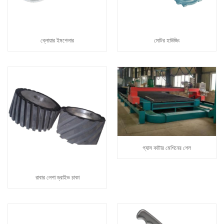
ব্লোয়ার ইমপেলার
মোটর হাউজিং
গ্যাস কাটার মেশিনের শেল
রাবার লেপা ড্রাইভ চাকা