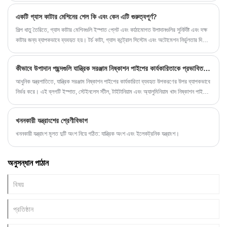
একটি গ্যাস কাটার মেশিনের শেল কি এবং কেন এটি গুরুত্বপূর্ণ?
শিল্প ধাতু তৈরিতে, গ্যাস কাটার মেশিনগুলি ইস্পাত প্লেট এবং কাঠামোগত উপাদানগুলির সুনির্দিষ্ট এবং দক্ষ
কাটার জন্য ব্যাপকভাবে ব্যবহৃত হয়। টর্চ কাটা, গ্যাস কন্ট্রোল সিস্টেম এবং অটোমেশন নির্ভুলতার দিকে
অনেক বেশি মনোযোগ দেওয়া হলেও, একটি গুরুত্বপূর্ণ উপাদানকে প্রায়শই অবমূল্যায়ন করা হয়: গ্যাস
কাটার মেশিনের শেল। শেলটি একটি বাইরের আবরণের চেয়ে অনেক বেশি - এটি সরাসরি নিরাপত্তা,
কীভাবে উপাদান পছন্দগুলি যান্ত্রিক সরঞ্জাম নিষ্কাশন পাইপের কার্যকারিতাকে প্রভাবিত করে
স্থায়িত্ব, কর্মক্ষমতা স্থিতিশীলতা এবং আন্তর্জাতিক মানের সাথে সম্মতি প্রভাবিত করে।
আধুনিক যন্ত্রপাতিতে, যান্ত্রিক সরঞ্জাম নিষ্কাশন পাইপের কার্যকারিতা ব্যবহৃত উপকরণের উপর ব্যাপকভাবে
নির্ভর করে। এই ব্লগটি ইস্পাত, স্টেইনলেস স্টীল, টাইটানিয়াম এবং অ্যালুমিনিয়াম খাদ নিষ্কাশন পাইপের
মধ্যে পার্থক্য, স্বয়ংচালিত, কৃষি এবং নির্মাণ যন্ত্রপাতিতে তাদের প্রয়োগ এবং সঠিক উপাদান নির্বাচন
কীভাবে তাপ অপচয়, শব্দ হ্রাস এবং সামগ্রিক সরঞ্জামের দক্ষতাকে প্রভাবিত করে তা অনুসন্ধান করে।
খননকারী যন্ত্রাংশের শ্রেণীবিভাগ
খননকারী যন্ত্রাংশ মূলত দুটি অংশ নিয়ে গঠিত: যান্ত্রিক অংশ এবং ইলেকট্রনিক যন্ত্রাংশ।
অনুসন্ধান পাঠান