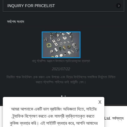
INQUIRY FOR PRICELIST
সর্বশেষ সংবাদ
ধাতু স্ট্যাম্পিং যন্ত্রাংশ উৎপাদনে প্রতিরোধমূলক ব্যবস্থা
2021/07/22
নিয়মিত পাঞ্চ টার্নটেবল চেক করুন এবং উপরের এবং নিচের টার্নটেবলের সমাক্ষিক নির্ভুলতা নিশ্চিত
করতে স্ট্যাম্পিং পার্টসের ডাই মাউন্টিং বেস।
X
আমরা আপনাকে একটি ভাল ব্রাউজিং অভিজ্ঞতা দিতে, সাইটের
ট্র্যাফিক বিশ্লেষণ করতে এবং সামগ্রী ব্যক্তিগতকৃত করতে
কপিরাইট © 2021Ningbo Yinzhou Kuangda Trading Co., Ltd. সর্বস্বত্ব
কুকিজ ব্যবহার করি। এই সাইটটি ব্যবহার করে, আপনি আমাদের