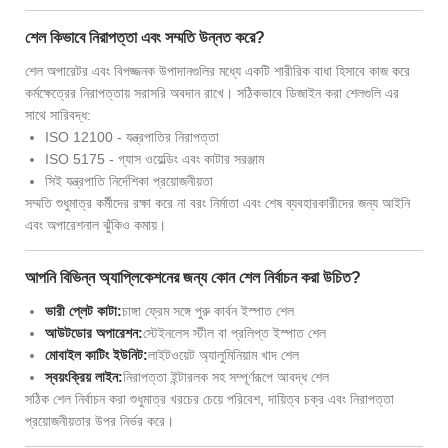
শেল কিভাবে নিরাপত্তা এবং সম্মতি উন্নত করে?
শেল অপারেটর এবং বিপজ্জনক উপাদানগুলির মধ্যে একটি শারীরিক বাধা হিসাবে কাজ করে
কর্মক্ষেত্রের নিরাপত্তায় সরাসরি অবদান রাখে। সঠিকভাবে ডিজাইন করা শেলগুলি এর
সাথে সারিবদ্ধ:
ISO 12100 - যন্ত্রপাতির নিরাপত্তা
ISO 5175 - গ্যাস ওয়েল্ডিং এবং কাটার সরঞ্জাম
সিই যন্ত্রপাতি নির্দেশিকা প্রয়োজনীয়তা
সম্মতি শুধুমাত্র কর্মীদের রক্ষা করে না বরং নির্মাতা এবং শেষ ব্যবহারকারীদের জন্য আইনি
এবং অপারেশনাল ঝুঁকিও কমায়।
আপনি বিভিন্ন অ্যাপ্লিকেশনের জন্য কোন শেল নির্বাচন করা উচিত?
ভারী প্লেট কাটা:
চাঙ্গা ফ্রেম সঙ্গে পুরু কার্বন ইস্পাত শেল
আউটডোর অপারেশন:
স্টেইনলেস স্টীল বা প্রলিপ্ত ইস্পাত শেল
মোবাইল কাটিং ইউনিট:
লাইটওয়েট অ্যালুমিনিয়াম খাদ শেল
স্বয়ংক্রিয় লাইন:
নিরাপত্তা ইন্টারলক সহ সম্পূর্ণরূপে আবদ্ধ শেল
সঠিক শেল নির্বাচন করা শুধুমাত্র খরচের চেয়ে পরিবেশ, দায়িত্ব চক্র এবং নিরাপত্তা
প্রয়োজনীয়তার উপর নির্ভর করে।