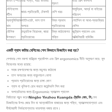
কার্বন ইস্পাত
উচ্চ শক্তি, খরচ কার্যকর
ভারী শিল্প কর্মশালা
প্রবণ
স্টেইনলেস
সামুদ্রিক, আর্দ্র বা বাইরের
জারা-প্রতিরোধী, টেকসই
বেশি খরচ
স্টীল
পরিবেশ
অ্যালুমিনিয়াম
লাইটওয়েট, ভাল তাপ
নিম্ন প্রভাব
পোর্টেবল বা আধা-স্বয়ংক্রিয়
খাদ
অপচয়
প্রতিরোধের
মেশিন
যৌগিক
বৈদ্যুতিক নিরোধক, জারা
নিম্ন কাঠামোগত
কন্ট্রোল প্যানেল এবং
উপকরণ
প্রতিরোধের
শক্তি
অক্জিলিয়ারী হাউজিং
একটি গ্যাস কাটার মেশিনের শেল কিভাবে ডিজাইন করা হয়?
পেশাদার শেল নকশা যান্ত্রিক প্রকৌশল এবং শিল্প ergonomics নীতি অনুসরণ করে. মূল
বিবেচনার মধ্যে রয়েছে:
সহজ রক্ষণাবেক্ষণের জন্য মডুলার কাঠামো
তাপ অপচয়ের জন্য বায়ুচলাচল খোলা
প্রভাব প্রতিরোধের জন্য চাঙ্গা কোণ
গ্যাস বা ধূলিকণা রোধ করতে জয়েন্টগুলি সিল করা
অপারেটরদের জন্য Ergonomic অ্যাক্সেস প্যানেল
নির্মাতারা পছন্দ করেন
Ningbo Yinzhou Kuangda ট্রেডিং কোং, লি.
শেল
ডিজাইনের উপর জোর দিন যা আন্তর্জাতিক বাজারের জন্য শক্তি, অ্যাক্সেসযোগ্যতা এবং
দীর্ঘমেয়াদী নির্ভরযোগ্যতার ভারসাম্য বজায় রাখে।