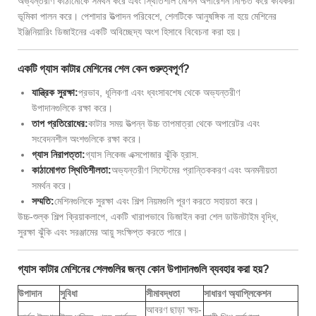
অভ্যন্তরীণ কাঠামোকে সমর্থন করে এবং স্থিতিশীল মেশিন অপারেশন নিশ্চিত করে কার্যকরী
ভূমিকা পালন করে। পেশাদার উত্পাদন পরিবেশে, শেলটিকে আনুষঙ্গিক না হয়ে মেশিনের
ইঞ্জিনিয়ারিং ডিজাইনের একটি অবিচ্ছেদ্য অংশ হিসাবে বিবেচনা করা হয়।
একটি গ্যাস কাটার মেশিনের শেল কেন গুরুত্বপূর্ণ?
যান্ত্রিক সুরক্ষা:
প্রভাব, ধূলিকণা এবং ধ্বংসাবশেষ থেকে অভ্যন্তরীণ
উপাদানগুলিকে রক্ষা করে।
তাপ প্রতিরোধের:
কাটার সময় উত্পন্ন উচ্চ তাপমাত্রা থেকে অপারেটর এবং
সংবেদনশীল অংশগুলিকে রক্ষা করে।
গ্যাস নিরাপত্তা:
গ্যাস লিকেজ এক্সপোজার ঝুঁকি হ্রাস.
কাঠামোগত স্থিতিশীলতা:
অভ্যন্তরীণ সিস্টেমের প্রান্তিককরণ এবং অনমনীয়তা
সমর্থন করে।
সম্মতি:
মেশিনগুলিকে সুরক্ষা এবং শিল্প নিয়মগুলি পূরণ করতে সহায়তা করে।
উচ্চ-শুল্ক শিল্প ক্রিয়াকলাপে, একটি খারাপভাবে ডিজাইন করা শেল ডাউনটাইম বৃদ্ধি,
সুরক্ষা ঝুঁকি এবং সরঞ্জামের আয়ু সংক্ষিপ্ত করতে পারে।
গ্যাস কাটার মেশিনের শেলগুলির জন্য কোন উপাদানগুলি ব্যবহার করা হয়?
উপাদান
সুবিধা
সীমাবদ্ধতা
সাধারণ অ্যাপ্লিকেশন
আবরণ ছাড়া ক্ষয়-