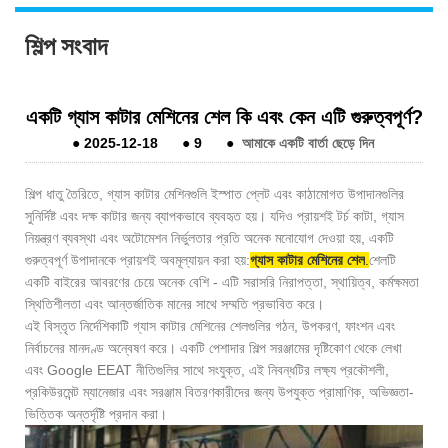
শিল্প সংবাদ
একটি গ্যাস কাটার মেশিনের শেল কি এবং কেন এটি গুরুত্বপূর্ণ?
●
2025-12-18
●
9
●
আমাকে একটি বার্তা ছেড়ে দিন
শিল্প ধাতু তৈরিতে, গ্যাস কাটার মেশিনগুলি ইস্পাত প্লেট এবং কাঠামোগত উপাদানগুলির
সুনির্দিষ্ট এবং দক্ষ কাটার জন্য ব্যাপকভাবে ব্যবহৃত হয়। যদিও প্রায়শই টর্চ কাটা, গ্যাস
নিয়ন্ত্রণ ব্যবস্থা এবং অটোমেশন নির্ভুলতার প্রতি অনেক মনোযোগ দেওয়া হয়, একটি
গুরুত্বপূর্ণ উপাদানকে প্রায়শই অবমূল্যায়ন করা হয়:
গ্যাস কাটার মেশিনের শেল
.
শেলটি
একটি বাইরের আবরণের চেয়ে অনেক বেশি - এটি সরাসরি নিরাপত্তা, স্থায়িত্ব, কর্মক্ষমতা
স্থিতিশীলতা এবং আন্তর্জাতিক মানের সাথে সম্মতি প্রভাবিত করে।
এই বিস্তৃত নির্দেশিকাটি গ্যাস কাটার মেশিনের শেলগুলির গঠন, উপকরণ, ফাংশন এবং
নির্বাচনের মানদণ্ড অন্বেষণ করে। একটি পেশাদার শিল্প সরঞ্জামের দৃষ্টিকোণ থেকে লেখা
এবং Google EEAT নীতিগুলির সাথে সংযুক্ত, এই নিবন্ধটির লক্ষ্য প্রকৌশলী,
প্রকিউরমেন্ট ম্যানেজার এবং সরঞ্জাম বিতরণকারীদের জন্য উপযুক্ত প্রামাণিক, অভিজ্ঞতা-
ভিত্তিক অন্তর্দৃষ্টি প্রদান করা।