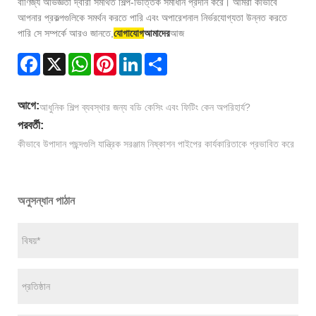
বাণিজ্য অভিজ্ঞতা দ্বারা সমর্থিত শিল্প-ভিত্তিক সমাধান প্রদান করে। আমরা কীভাবে
আপনার প্রকল্পগুলিকে সমর্থন করতে পারি এবং অপারেশনাল নির্ভরযোগ্যতা উন্নত করতে
পারি সে সম্পর্কে আরও জানতে,
যোগাযোগ
আমাদের
আজ
Facebook
X
WhatsApp
Pinterest
LinkedIn
Share
আগে:
আধুনিক শিল্প ব্যবস্থার জন্য বডি কেসিং এবং ফিটিং কেন অপরিহার্য?
পরবর্তী:
কীভাবে উপাদান পছন্দগুলি যান্ত্রিক সরঞ্জাম নিষ্কাশন পাইপের কার্যকারিতাকে প্রভাবিত করে
অনুসন্ধান পাঠান