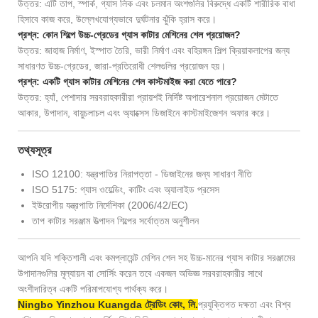
উত্তর: এটি তাপ, স্পার্ক, গ্যাস লিক এবং চলমান অংশগুলির বিরুদ্ধে একটি শারীরিক বাধা
হিসাবে কাজ করে, উল্লেখযোগ্যভাবে দুর্ঘটনার ঝুঁকি হ্রাস করে।
প্রশ্ন: কোন শিল্পে উচ্চ-গ্রেডের গ্যাস কাটার মেশিনের শেল প্রয়োজন?
উত্তর: জাহাজ নির্মাণ, ইস্পাত তৈরি, ভারী নির্মাণ এবং বহিরঙ্গন শিল্প ক্রিয়াকলাপের জন্য
সাধারণত উচ্চ-গ্রেডের, জারা-প্রতিরোধী শেলগুলির প্রয়োজন হয়।
প্রশ্ন: একটি গ্যাস কাটার মেশিনের শেল কাস্টমাইজ করা যেতে পারে?
উত্তর: হ্যাঁ, পেশাদার সরবরাহকারীরা প্রায়শই নির্দিষ্ট অপারেশনাল প্রয়োজন মেটাতে
আকার, উপাদান, বায়ুচলাচল এবং অ্যাক্সেস ডিজাইনে কাস্টমাইজেশন অফার করে।
তথ্যসূত্র
ISO 12100: যন্ত্রপাতির নিরাপত্তা - ডিজাইনের জন্য সাধারণ নীতি
ISO 5175: গ্যাস ওয়েল্ডিং, কাটিং এবং অ্যালাইড প্রসেস
ইউরোপীয় যন্ত্রপাতি নির্দেশিকা (2006/42/EC)
তাপ কাটার সরঞ্জাম উত্পাদন শিল্পের সর্বোত্তম অনুশীলন
আপনি যদি শক্তিশালী এবং কমপ্লায়েন্ট মেশিন শেল সহ উচ্চ-মানের গ্যাস কাটার সরঞ্জামের
উপাদানগুলির মূল্যায়ন বা সোর্সিং করেন তবে একজন অভিজ্ঞ সরবরাহকারীর সাথে
অংশীদারিত্ব একটি পরিমাপযোগ্য পার্থক্য করে।
Ningbo Yinzhou Kuangda ট্রেডিং কোং, লি.
প্রযুক্তিগত দক্ষতা এবং বিশ্ব