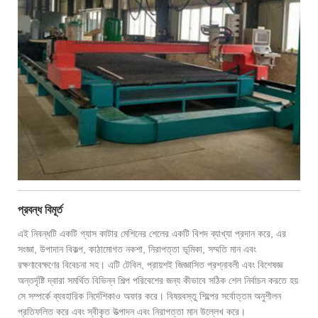
প্রবন্ধ বিমূর্ত
এই নিবন্ধটি একটি গ্যাস কাটার মেশিনের শেলের একটি বিশদ ব্যাখ্যা প্রদান করে, এর
সংজ্ঞা, উপাদান বিকল্প, কাঠামোগত নকশা, নিরাপত্তা ভূমিকা, সম্মতি মান এবং
রক্ষণাবেক্ষণের বিবেচনা সহ। এটি টেবিল, প্রায়শই জিজ্ঞাসিত প্রশ্নাবলী এবং বিশেষজ্ঞ
অন্তর্দৃষ্টি দ্বারা সমর্থিত বিভিন্ন শিল্প পরিবেশের জন্য কীভাবে সঠিক শেল নির্বাচন করতে হয়
সে সম্পর্কে ব্যবহারিক নির্দেশিকাও অফার করে। বিষয়বস্তু শিল্পের সর্বোত্তম অনুশীলন
প্রতিফলিত করে এবং স্বীকৃত উত্পাদন এবং নিরাপত্তা মান উল্লেখ করে।