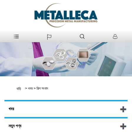
>
খবর
>
শিল্প সংবাদ
বাড়ি
খবর
নতুন পণ্য