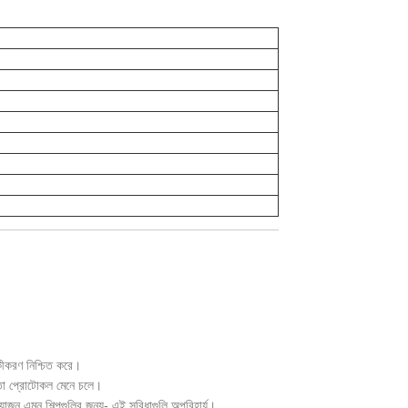
ীকরণ নিশ্চিত করে।
ত্তা প্রোটোকল মেনে চলে।
্রয়োজন এমন শিল্পগুলির জন্য- এই সুবিধাগুলি অপরিহার্য।