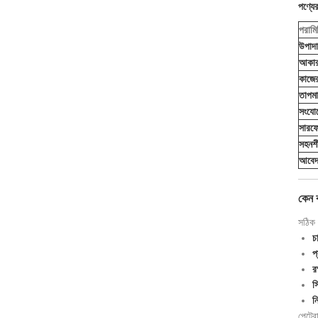
পণ্যে
পরামি
উপাদা
আকার
কাজের
তাপমা
সংযো
সারফেস
সহনশ
আবেদন
কেন ব
সঠিক 
চ
প
র
স
ন
পেট্রো