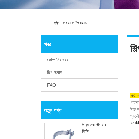
>
খবর
>
শিল্প সংবাদ
বাড়ি
খবর
শিল
কোম্পানির খবর
শিল্প সংবাদ
FAQ
বডি ক
পাইপলা
উচ্চ-
নতুন পণ্য
প্রকৌ
করে
N
বৈদ্যুতিক পাওয়ার
ফিটিং