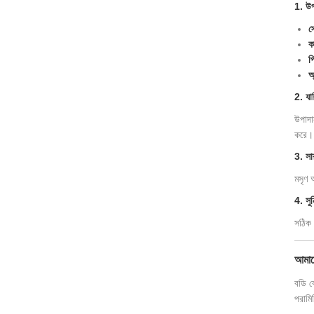
1. উপা
স
ক
প
অ্
2. যান
উপাদা
করে।
3. সা
মসৃণ 
4. সুন
সঠিক 
আমাদ
বডি ক
পরামিত