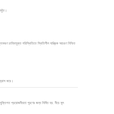
িখুঁত।
তকরণ চাহিদাযুক্ত পরিস্থিতিতে স্থিতিশীল যান্ত্রিক আচরণ নিশ্চিত
 হ্রাস করে।
রযুক্তিগত প্রয়োজনীয়তা পূরণের জন্য নির্মিত হয়. নীচে মূল