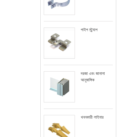
পাইপ স্ট্র্যাপ
দরজা এবং জানালা
আনুষাঙ্গিক
খননকারী লাইনার