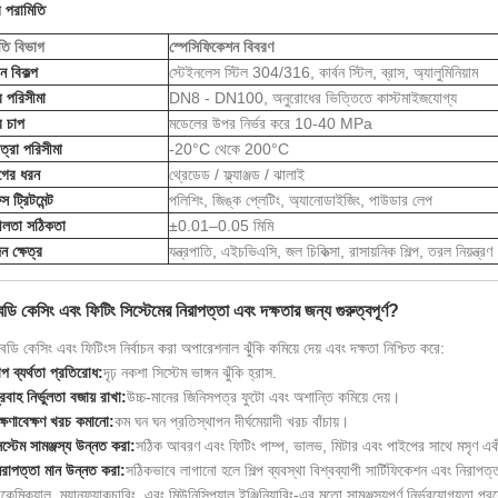
র পরামিতি
তি বিভাগ
স্পেসিফিকেশন বিবরণ
ন বিকল্প
স্টেইনলেস স্টিল 304/316, কার্বন স্টিল, ব্রাস, অ্যালুমিনিয়াম
 পরিসীমা
DN8 - DN100, অনুরোধের ভিত্তিতে কাস্টমাইজযোগ্য
 চাপ
মডেলের উপর নির্ভর করে 10-40 MPa
ত্রা পরিসীমা
-20°C থেকে 200°C
গের ধরন
থ্রেডেড / ফ্ল্যাঞ্জড / ঝালাই
 ট্রিটমেন্ট
পলিশিং, জিঙ্ক প্লেটিং, অ্যানোডাইজিং, পাউডার লেপ
ীলতা সঠিকতা
±0.01–0.05 মিমি
 ক্ষেত্র
যন্ত্রপাতি, এইচভিএসি, জল চিকিত্সা, রাসায়নিক শিল্প, তরল নিয়ন্ত্রণ
ডি কেসিং এবং ফিটিং সিস্টেমের নিরাপত্তা এবং দক্ষতার জন্য গুরুত্বপূর্ণ?
বডি কেসিং এবং ফিটিংস নির্বাচন করা অপারেশনাল ঝুঁকি কমিয়ে দেয় এবং দক্ষতা নিশ্চিত করে:
াপ ব্যর্থতা প্রতিরোধ:
দৃঢ় নকশা সিস্টেম ভাঙ্গন ঝুঁকি হ্রাস.
্রবাহ নির্ভুলতা বজায় রাখা:
উচ্চ-মানের জিনিসপত্র ফুটো এবং অশান্তি কমিয়ে দেয়।
ক্ষণাবেক্ষণ খরচ কমানো:
কম ঘন ঘন প্রতিস্থাপন দীর্ঘমেয়াদী খরচ বাঁচায়।
িস্টেম সামঞ্জস্য উন্নত করা:
সঠিক আবরণ এবং ফিটিং পাম্প, ভালভ, মিটার এবং পাইপের সাথে মসৃণ এক
িরাপত্তা মান উন্নত করা:
সঠিকভাবে লাগানো হলে শিল্প ব্যবস্থা বিশ্বব্যাপী সার্টিফিকেশন এবং নিরাপ
কেমিক্যাল, ম্যানুফ্যাকচারিং, এবং মিউনিসিপ্যাল ​​ইঞ্জিনিয়ারিং-এর মতো সামঞ্জস্যপূর্ণ নির্ভরযোগ্যতা প