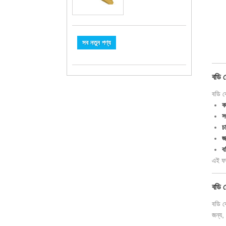
সব নতুন পণ্য
বডি ক
বডি কে
ক
স
চ
জ
ব
এই ফা
বডি ক
বডি কে
জন্য, 