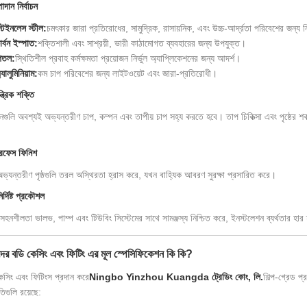
দান নির্বাচন
্টেইনলেস স্টীল:
চমৎকার জারা প্রতিরোধের, সামুদ্রিক, রাসায়নিক, এবং উচ্চ-আর্দ্রতা পরিবেশের জন্য ন
ার্বন ইস্পাত:
শক্তিশালী এবং সাশ্রয়ী, ভারী কাঠামোগত ব্যবহারের জন্য উপযুক্ত।
িতল:
স্থিতিশীল প্রবাহ কর্মক্ষমতা প্রয়োজন নির্ভুল অ্যাপ্লিকেশনের জন্য আদর্শ।
যালুমিনিয়াম:
কম চাপ পরিবেশের জন্য লাইটওয়েট এবং জারা-প্রতিরোধী।
্ত্রিক শক্তি
নগুলি অবশ্যই অভ্যন্তরীণ চাপ, কম্পন এবং তাপীয় চাপ সহ্য করতে হবে। তাপ চিকিত্সা এবং পৃষ্ঠের শক্
রফেস ফিনিশ
অভ্যন্তরীণ পৃষ্ঠগুলি তরল অস্থিরতা হ্রাস করে, যখন বাহ্যিক আবরণ সুরক্ষা প্রসারিত করে।
ির্দিষ্ট প্রকৌশল
সহনশীলতা ভালভ, পাম্প এবং টিউবিং সিস্টেমের সাথে সামঞ্জস্য নিশ্চিত করে, ইনস্টলেশন ব্যর্থতার হার
ের বডি কেসিং এবং ফিটিং এর মূল স্পেসিফিকেশন কি কি?
েসিং এবং ফিটিংস প্রদান করে
Ningbo Yinzhou Kuangda ট্রেডিং কোং, লি.
শিল্প-গ্রেড প্
িগুলি রয়েছে: