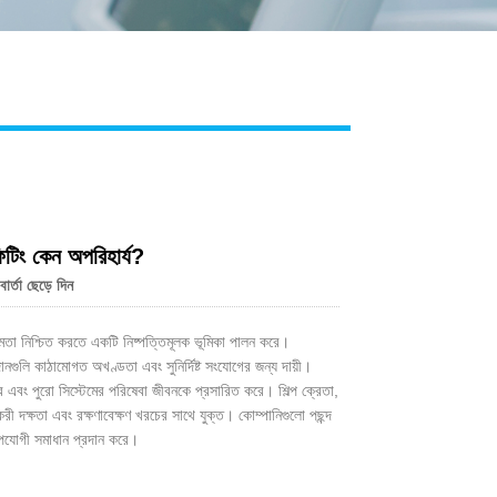
Live
িটিং কেন অপরিহার্য?
র্তা ছেড়ে দিন
্মক্ষমতা নিশ্চিত করতে একটি নিষ্পত্তিমূলক ভূমিকা পালন করে।
দানগুলি কাঠামোগত অখণ্ডতা এবং সুনির্দিষ্ট সংযোগের জন্য দায়ী।
রে এবং পুরো সিস্টেমের পরিষেবা জীবনকে প্রসারিত করে। শিল্প ক্রেতা,
রী দক্ষতা এবং রক্ষণাবেক্ষণ খরচের সাথে যুক্ত। কোম্পানিগুলো পছন্দ
উপযোগী সমাধান প্রদান করে।