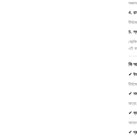
সঞ্চাল
4. রাস
দীর্ঘম
5. স্
ব্রেকি
এই বহু
কি আ
✔ উচ্
দীর্ঘম
✔ নমন
মাত্র
✔ ব্য
আন্তর
✔ দ্র