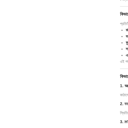
কিভা
প্রতিট
ক
যথ
ফ
স
এ
এই পদক
কিভাব
1. যন্
কাঠাম
2. তরল
স্থিত
3. HV