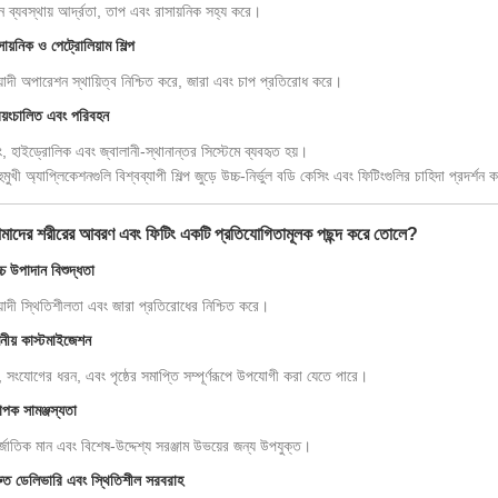
ন ব্যবস্থায় আর্দ্রতা, তাপ এবং রাসায়নিক সহ্য করে।
ায়নিক ও পেট্রোলিয়াম শিল্প
েয়াদী অপারেশন স্থায়িত্ব নিশ্চিত করে, জারা এবং চাপ প্রতিরোধ করে।
বয়ংচালিত এবং পরিবহন
ং, হাইড্রোলিক এবং জ্বালানী-স্থানান্তর সিস্টেমে ব্যবহৃত হয়।
মুখী অ্যাপ্লিকেশনগুলি বিশ্বব্যাপী শিল্প জুড়ে উচ্চ-নির্ভুল বডি কেসিং এবং ফিটিংগুলির চাহিদা প্রদর্শন
মাদের শরীরের আবরণ এবং ফিটিং একটি প্রতিযোগিতামূলক পছন্দ করে তোলে?
চ উপাদান বিশুদ্ধতা
েয়াদী স্থিতিশীলতা এবং জারা প্রতিরোধের নিশ্চিত করে।
ীয় কাস্টমাইজেশন
া, সংযোগের ধরন, এবং পৃষ্ঠের সমাপ্তি সম্পূর্ণরূপে উপযোগী করা যেতে পারে।
াপক সামঞ্জস্যতা
্জাতিক মান এবং বিশেষ-উদ্দেশ্য সরঞ্জাম উভয়ের জন্য উপযুক্ত।
ুত ডেলিভারি এবং স্থিতিশীল সরবরাহ