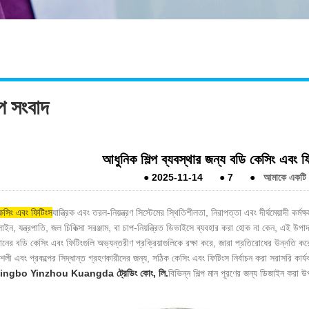
্প সংবাদ
আধুনিক শিল্প ব্যবস্থার জন্য বডি কেসিং এবং ফ
●
2025-11-14
●
7
●
আমাকে একটি বা
েসিং এবং ফিটিংস
যান্ত্রিক এবং তরল-নিয়ন্ত্রণ সিস্টেমের স্থিতিশীলতা, নিরাপত্তা এবং দীর্ঘমেয়াদী কর
ইন, যন্ত্রপাতি, জল চিকিত্সা সরঞ্জাম, বা চাপ-নিয়ন্ত্রিত ডিভাইসে ব্যবহার করা হোক না কেন, এই উপা
মানের বডি কেসিং এবং ফিটিংগুলি অভ্যন্তরীণ প্রক্রিয়াগুলিকে রক্ষা করে, জারা প্রতিরোধের উন্নতি ক
শলী এবং প্রকল্পের সিদ্ধান্ত গ্রহণকারীদের জন্য, সঠিক কেসিং এবং ফিটিংস নির্বাচন করা সরাসরি কার্যক
ingbo Yinzhou Kuangda ট্রেডিং কোং, লি.
বিভিন্ন শিল্প মান পূরণের জন্য ডিজাইন করা 