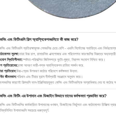
েসিং এবং ফিটিংগুলি শিল্প অ্যাপ্লিকেশনগুলিতে কী কাজ করে?
সিং এবং ফিটিংগুলি প্রতিরক্ষামূলক শেলগুলির চেয়ে বেশি - এগুলি সিস্টেমের স্থায়িত্ব এবং নির্ভরযোগ্য
াঠামোগত সুরক্ষা:
তারা উচ্চ চাপ, রাসায়নিক এক্সপোজার এবং পরিবেশগত কারণগুলির বিরুদ্ধে অভ্যন্ত
ংযোগ স্থিতিশীলতা:
স্পষ্টতা-পরিকল্পিত জিনিসপত্র ফুটো-মুক্ত, নিরাপদ সংযোগ নিশ্চিত করে।
াপ প্রতিরোধের:
চাঙ্গা আবরণ ভারী-শুল্ক অ্যাপ্লিকেশন চাহিদা সমর্থন করে.
ারা প্রতিরোধ:
উচ্চ-গ্রেড উপকরণ কঠোর পরিবেশে কর্মক্ষমতা উন্নত.
র্ধিত জীবনকাল:
পরিধান এবং টিয়ার হ্রাস দীর্ঘস্থায়ী সরঞ্জামে অনুবাদ করে।
ংশনগুলির কারণেই শিল্পগুলি ভাল-ইঞ্জিনিয়ারযুক্ত কেসিং এবং ফিটিংগুলিকে অগ্রাধিকার দেয় যা কঠোর 
েসিং এবং ফিটিং এর উপাদান এবং ডিজাইন কিভাবে তাদের কর্মক্ষমতা প্রভাবিত করে?
সিং এবং ফিটিংগুলির কার্যকারিতা উপাদানের গুণমান, ডিজাইনের নির্ভুলতা এবং কাঠামোগত চিকিত্সা দ্বারা 
নিম্নলিখিত উপাদানগুলি সবচেয়ে গুরুত্বপূর্ণ: