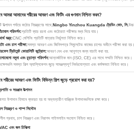
বে আমরা আমাদের শরীরের আবরণ এবং ফিটিং এর গুণমান নিশ্চিত করব?
ি উত্পাদন পর্যায়ে কঠোর নিয়ন্ত্রণের সাথে,
Ningbo Yinzhou Kuangda ট্রেডিং কোং, লি.
উচ্
াঁচামাল পরিদর্শন:
প্রতিটি ব্যাচ রচনা এবং কঠোরতা পরীক্ষার মধ্য দিয়ে যায়।
ার্থ যন্ত্র:
CNC মেশিনিং প্রতিটি মাত্রায় নির্ভুলতা নিশ্চিত করে।
ুটো এবং চাপ পরীক্ষা:
সমস্ত আবরণ এবং জিনিসপত্র সিমুলেটেড কাজের চাপের অধীনে পরীক্ষা করা হয়
ারফেস ট্রিটমেন্ট কোয়ালিটি কন্ট্রোল:
আবরণ বেধ এবং আনুগত্য জন্য যাচাই করা হয়.
লোমেলো নমুনা এবং চূড়ান্ত পরিদর্শন:
আন্তর্জাতিক মান (ISO, CE) এর সাথে সম্মতি নিশ্চিত করে।
্ষেপগুলি সমস্ত শিল্প অ্যাপ্লিকেশন জুড়ে সামঞ্জস্যপূর্ণ নির্ভরযোগ্যতা এবং কর্মক্ষমতা নিশ্চিত করে।
ে শরীরের আবরণ এবং ফিটিং বিভিন্ন শিল্প জুড়ে প্রয়োগ করা হয়?
ত্রপাতি ও সরঞ্জাম উত্পাদন
োগত উপাদান হিসাবে ব্যবহৃত হয় যা অভ্যন্তরীণ যান্ত্রিক উপাদানগুলিকে রক্ষা করে।
 নিয়ন্ত্রণ ও পাম্প সিস্টেম
িশীল প্রবাহ, চাপ নিয়ন্ত্রণ এবং নিরাপদ পাইপলাইন সংযোগ নিশ্চিত করে।
AC এবং জল চিকিত্সা