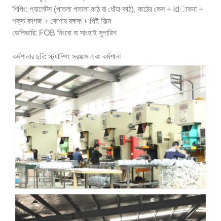
শিপিং: প্যালেটস (পাতলা পাতলা কাঠ বা ধোঁয়া কাঠ), কাঠের কেস + idাকনা +
শক্ত কাগজ + কোণার রক্ষক + পিই ফিল্ম
ডেলিভারি: FOB নিংবো বা সাংহাই সুপারিশ
কর্মশালার ছবি: স্ট্যাম্পিং সরঞ্জাম এবং কর্মশালা