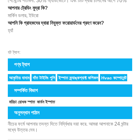
পেমেন্টের শর্তাবলী: 30% অ্যাডভোটে। এবং টিটি দ্বারা চালানের আগে 70%
আপনার ট্রেডিং মুদ্রা কি?
মার্কিন ডলার, ইউরো
আপনি কি গ্রাহকদের দ্বারা নিযুক্ত ফরোয়ার্ডদের গ্রহণ করেন?
হ্যাঁ
হট ট্যাগ:
পণ্য ট্যাগ
আকৃতির বাদাম
দাঁত টাইমিং পুলি
ইস্পাত ক্র্যাঙ্কশ্যাফ্ট কপিকল
Hvac কম্পোনেন্ট
সম্পর্কিত বিভাগ
মরিচা রোধক স্পাত
কার্বন ইস্পাত
অনুসন্ধান পাঠান
নীচের ফর্মে আপনার তদন্ত দিতে নির্দ্বিধায় দয়া করে. আমরা আপনাকে 24 ঘন্টার
মধ্যে উত্তর দেব।