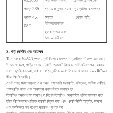
AL1035
উচ্চ উত্পাদনশীলতা
ইন্সট্রুমেন্টেশন কেস
প্রশ্ন 235
মসৃণ এবং সুন্দর চেহারা
গৃহস্থালির বাসনপত্র
প্রশ্ন 45৫
উন্নত
(প্লেট, বাটি)
বিনিময়যোগ্যতা
08F
হালকা ওজন এবং
উচ্চ অনমনীয়তা
3. পণ্য বৈশিষ্ট্য এবং আবেদন
To০ থেকে %০% ইস্পাত প্লেট বিশ্বের সমাপ্ত পণ্যগুলিতে স্ট্যাম্প করা হয়।
উদাহরণস্বরূপ, গাড়ির সংস্থা, চ্যাসি, জ্বালানি ট্যাঙ্ক, রেডিয়েটর পাখনা, বয়লার
ড্রাম, কন্টেইনার কেস, মোটর এবং বৈদ্যুতিক যন্ত্রপাতির জন্য আয়রন কোর সিলিকন
স্টিল শীট ইত্যাদি।
এগুলি সবই স্ট্যাম্পযুক্ত এবং যন্ত্র, গৃহস্থালী যন্ত্রপাতি, সাইকেল, অফিস মেশিন,
গৃহস্থালির বাসন এবং অন্যান্য পণ্যগুলিতে ব্যবহৃত হয়।
স্ট্যাম্পিং যন্ত্রাংশ হল সাধারণ বা বিশেষ স্ট্যাম্পিং যন্ত্রপাতির শক্তি ব্যবহার করে
ছাঁচে শীট উপকরণগুলিকে সরাসরি বিকৃত করা, এবং একটি নির্দিষ্ট আকৃতি, আকার
এবং কর্মক্ষমতা সহ পণ্যের যন্ত্রাংশ প্রাপ্ত করা।