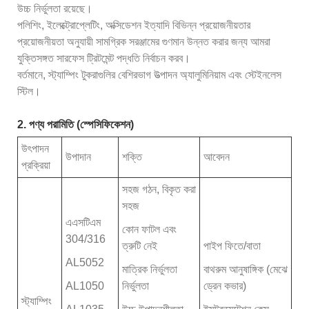
উচ্চ নির্ভুলতা রয়েছে।
পলিশিং, ইলেক্ট্রোপ্লেটিং, অক্সিডেশন ইত্যাদি বিভিন্ন প্রয়োজনীয়তার
প্রয়োজনীয়তা অনুযায়ী সামগ্রিক সরঞ্জামের গুণমান উন্নত করার জন্য আমরা
যুক্তিসঙ্গত সারফেস ট্রিটমেন্ট পদ্ধতি নির্বাচন করব।
বর্তমানে, স্ট্যাম্পিং টুকরাগুলির বেশিরভাগ উত্পাদন অ্যালুমিনিয়াম এবং স্টেইনলেস
স্টিল।
2. পণ্য পরামিতি (স্পেসিফিকেশন)
উৎপাদন
উপাদান
শক্তি
আবেদন
প্রক্রিয়া
সহজ গঠন, বিকৃত করা
সহজ
এএসটিএম
কোন ফাটল এবং
304/316
ত্রুটি নেই
পাইপ ফিতে/বাতা
AL5052
মাত্রিক নির্ভুলতা
বাথরুম আনুষাঙ্গিক (মেঝে
AL1050
নির্ভুলতা
ড্রেন কভার)
স্ট্যাম্পিং