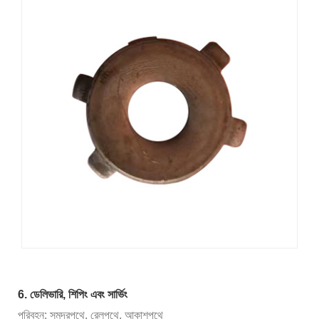
6. ডেলিভারি, শিপিং এবং সার্ভিং
পরিবহন: সমুদ্রপথে, রেলপথে, আকাশপথে