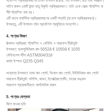
স্ট্যাম্পিং প্রক্রিয়াকরণের তিনটি উপাদান রয়েছে: শীট উপকরণ, ছাঁচ এবং সরঞ্জাম।
পাইপ বাকল একটি ঠান্ডা ধাতু বিকৃতি প্রক্রিয়াকরণ। তাই একে কোল্ড স্ট্যাম্পিং বা
শীট স্ট্যাম্পিং বলা হয়।
এটি ধাতব প্লাস্টিক প্রক্রিয়াকরণের একটি পদ্ধতি (বা চাপ প্রক্রিয়াকরণ)।
উপরন্তু, এটি উপাদান গঠন প্রকৌশল প্রযুক্তির অন্তর্গত।
4. পণ্যের বিবরণ
উত্পাদন প্রক্রিয়া: স্ট্যাম্পিং + মেশিনিং + সারফেস ট্রিটমেন্ট
উপকরণ: অ্যালুমিনিয়াম খাদ 5052ã € 1050ã € 1035
স্টেইনলেস স্টীল ASTM304/316
কার্বন ইস্পাত Q235 Q345
অন্যান্য উপকরণ: তামা খাদ প্লেট, নিকেল খাদ প্লেট, টাইটানিয়াম খাদ প্লেট
সারফেস ট্রিটমেন্ট: পলিশিং, জারণ, ইলেক্ট্রোপ্লেটিং, তারের অঙ্কন
সারফেস প্রয়োজনীয়তা: কাস্টমাইজ করুন
5. পণ্যের যোগ্যতা
মিলে যাওয়া ছবি: