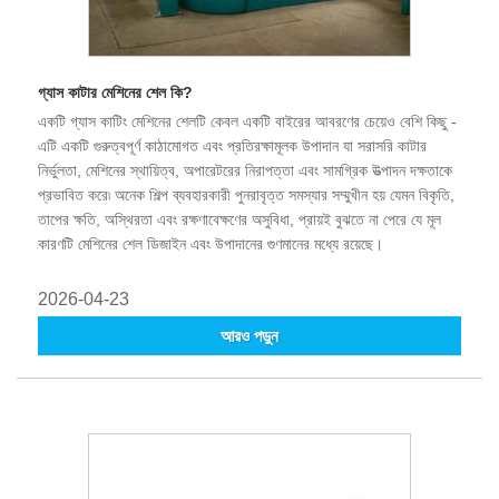
গ্যাস কাটার মেশিনের শেল কি?
একটি গ্যাস কাটিং মেশিনের শেলটি কেবল একটি বাইরের আবরণের চেয়েও বেশি কিছু -
এটি একটি গুরুত্বপূর্ণ কাঠামোগত এবং প্রতিরক্ষামূলক উপাদান যা সরাসরি কাটার
নির্ভুলতা, মেশিনের স্থায়িত্ব, অপারেটরের নিরাপত্তা এবং সামগ্রিক উত্পাদন দক্ষতাকে
প্রভাবিত করে৷ অনেক শিল্প ব্যবহারকারী পুনরাবৃত্ত সমস্যার সম্মুখীন হয় যেমন বিকৃতি,
তাপের ক্ষতি, অস্থিরতা এবং রক্ষণাবেক্ষণের অসুবিধা, প্রায়ই বুঝতে না পেরে যে মূল
কারণটি মেশিনের শেল ডিজাইন এবং উপাদানের গুণমানের মধ্যে রয়েছে।
2026-04-23
আরও পড়ুন