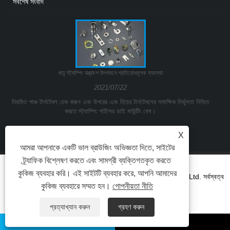
সর্বশেষ সংবাদ
ধাতু স্ট্যাম্পিং যন্ত্রাংশ উৎপাদনে প্রতিরোধমূলক ব্যবস্থা
2021/07/22
নিয়মিত পাঞ্চ টার্নটেবল চেক করুন এবং উপরের এবং নিচের টার্নটেবলের সমাক্ষিক নির্ভুলতা নিশ্চিত
করতে স্ট্যাম্পিং পার্টসের ডাই মাউন্টিং বেস।
X
আমরা আপনাকে একটি ভাল ব্রাউজিং অভিজ্ঞতা দিতে, সাইটের
ট্র্যাফিক বিশ্লেষণ করতে এবং সামগ্রী ব্যক্তিগতকৃত করতে
কুকিজ ব্যবহার করি। এই সাইটটি ব্যবহার করে, আপনি আমাদের
কপিরাইট © 2021Ningbo Yinzhou Kuangda Trading Co., Ltd. সর্বস্বত্ব
কুকিজ ব্যবহারে সম্মত হন।
গোপনীয়তা নীতি
সংরক্ষিত।
প্রত্যাখ্যান করুন
গ্রহণ করুন
লিঙ্ক
Sitemap
RSS
XML
Privacy Policy