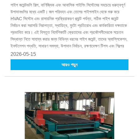
পাইপ জয়েন্টগুলি শিল্প, বাণিজ্যিক এবং আবাসিক পাইপিং সিস্টেমের সবচেয়ে গুরুত্বপূর্ণ
উপাদানগুলির মধ্যে একটি। জল পরিবহন এবং তেলের পাইপলাইন থেকে শুরু করে
HVAC সিস্টেম এবং রাসায়নিক প্রক্রিয়াকরণ প্ল্যান্ট পর্যন্ত, সঠিক পাইপ জয়েন্ট
নির্বাচন করা সরাসরি নিরাপত্তা, স্থায়িত্ব, ফুটো প্রতিরোধ এবং কার্যকারিতা দক্ষতাকে
প্রভাবিত করে। এই বিস্তৃত নির্দেশিকাটি ক্রেতাদের এবং প্রকৌশলীদেরকে সচেতন
সিদ্ধান্ত নিতে সাহায্য করার জন্য বিভিন্ন ধরনের পাইপ জয়েন্ট, তাদের অ্যাপ্লিকেশন,
ইনস্টলেশন পদ্ধতি, সাধারণ সমস্যা, উপাদান নির্বাচন, রক্ষণাবেক্ষণ টিপস এবং শিল্পের
প্রবণতা ব্যাখ্যা করে।
2026-05-15
আরও পড়ুন