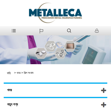
>
খবর
>
শিল্প সংবাদ
বাড়ি
খবর
নতুন পণ্য