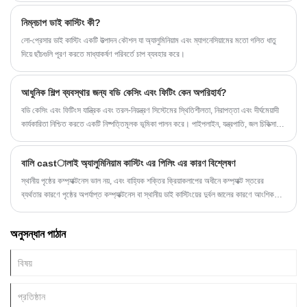
নিম্নচাপ ডাই কাস্টিং কী?
লো-প্রেসার ডাই কাস্টিং একটি উত্পাদন কৌশল যা অ্যালুমিনিয়াম এবং ম্যাগনেসিয়ামের মতো গলিত ধাতু
দিয়ে ছাঁচগুলি পূরণ করতে মাধ্যাকর্ষণ পরিবর্তে চাপ ব্যবহার করে।
আধুনিক শিল্প ব্যবস্থার জন্য বডি কেসিং এবং ফিটিং কেন অপরিহার্য?
বডি কেসিং এবং ফিটিংস যান্ত্রিক এবং তরল-নিয়ন্ত্রণ সিস্টেমের স্থিতিশীলতা, নিরাপত্তা এবং দীর্ঘমেয়াদী
কার্যকারিতা নিশ্চিত করতে একটি নিষ্পত্তিমূলক ভূমিকা পালন করে। পাইপলাইন, যন্ত্রপাতি, জল চিকিত্সা
সরঞ্জাম, বা চাপ-নিয়ন্ত্রিত ডিভাইসে ব্যবহার করা হোক না কেন, এই উপাদানগুলি কাঠামোগত অখণ্ডতা
এবং সুনির্দিষ্ট সংযোগের জন্য দায়ী। উচ্চ-মানের বডি কেসিং এবং ফিটিংগুলি অভ্যন্তরীণ প্রক্রিয়াগুলিকে
বালি castালাই অ্যালুমিনিয়াম কাস্টিং এর পিলিং এর কারণ বিশ্লেষণ
রক্ষা করে, জারা প্রতিরোধের উন্নতি করে এবং পুরো সিস্টেমের পরিষেবা জীবনকে প্রসারিত করে। শিল্প
ক্রেতা, প্রকৌশলী এবং প্রকল্পের সিদ্ধান্ত গ্রহণকারীদের জন্য, সঠিক কেসিং এবং ফিটিংস নির্বাচন করা
স্থানীয় পৃষ্ঠের কম্প্যাক্টনেস ভাল নয়, এবং বাহ্যিক শক্তির ক্রিয়াকলাপের অধীনে কম্প্যাক্ট স্তরের
সরাসরি কার্যকরী দক্ষতা এবং রক্ষণাবেক্ষণ খরচের সাথে যুক্ত। Ningbo Yinzhou Kuangda
ব্যর্থতার কারণে পৃষ্ঠের অপর্যাপ্ত কম্প্যাক্টনেস বা স্থানীয় ডাই কাস্টিংয়ের দুর্বল জালের কারণে আংশিক
Trading Co., Ltd. এর মতো কোম্পানিগুলি বিভিন্ন শিল্প মান পূরণের জন্য ডিজাইন করা উপযোগী
পিলিং হয়।
সমাধান প্রদান করে।
অনুসন্ধান পাঠান