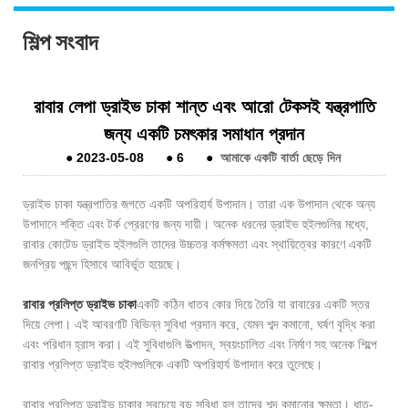
শিল্প সংবাদ
রাবার লেপা ড্রাইভ চাকা শান্ত এবং আরো টেকসই যন্ত্রপাতি
জন্য একটি চমৎকার সমাধান প্রদান
●
2023-05-08
●
6
●
আমাকে একটি বার্তা ছেড়ে দিন
ড্রাইভ চাকা যন্ত্রপাতির জগতে একটি অপরিহার্য উপাদান। তারা এক উপাদান থেকে অন্য
উপাদানে শক্তি এবং টর্ক প্রেরণের জন্য দায়ী। অনেক ধরনের ড্রাইভ হুইলগুলির মধ্যে,
রাবার কোটেড ড্রাইভ হুইলগুলি তাদের উচ্চতর কর্মক্ষমতা এবং স্থায়িত্বের কারণে একটি
জনপ্রিয় পছন্দ হিসাবে আবির্ভূত হয়েছে।
রাবার প্রলিপ্ত ড্রাইভ চাকা
একটি কঠিন ধাতব কোর দিয়ে তৈরি যা রাবারের একটি স্তর
দিয়ে লেপা। এই আবরণটি বিভিন্ন সুবিধা প্রদান করে, যেমন শব্দ কমানো, ঘর্ষণ বৃদ্ধি করা
এবং পরিধান হ্রাস করা। এই সুবিধাগুলি উত্পাদন, স্বয়ংচালিত এবং নির্মাণ সহ অনেক শিল্পে
রাবার প্রলিপ্ত ড্রাইভ হুইলগুলিকে একটি অপরিহার্য উপাদান করে তুলেছে।
রাবার প্রলিপ্ত ড্রাইভ চাকার সবচেয়ে বড় সুবিধা হল তাদের শব্দ কমানোর ক্ষমতা। ধাতু-