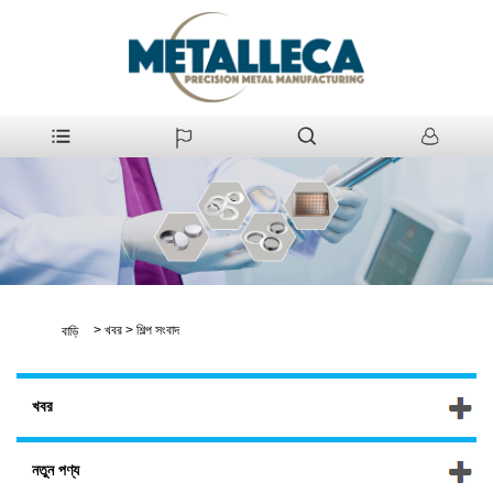
>
খবর
>
শিল্প সংবাদ
বাড়ি
খবর
নতুন পণ্য