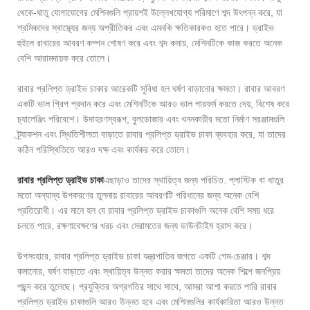
থেকে-ধাতু যোগাযোগের মেশিনগুলি প্রায়শই উল্লেখযোগ্য পরিমাণে শব্দ উৎপন্ন করে, যা
শ্রমিকদের স্বাস্থ্যের জন্য অপ্রীতিকর এবং এমনকি ক্ষতিকারকও হতে পারে। ড্রাইভ
হুইলে রাবারের আবরণ কম্পন শোষণ করে এবং শব্দ কমায়, মেশিনটিকে কাজ করতে অনেক
বেশি আরামদায়ক করে তোলে।
রাবার প্রলিপ্ত ড্রাইভ চাকার আরেকটি সুবিধা হল ঘর্ষণ বাড়ানোর ক্ষমতা। রাবার আবরণ
একটি ভাল গ্রিপ প্রদান করে এবং মেশিনটিকে আরও ভাল পারফর্ম করতে দেয়, বিশেষ করে
চ্যালেঞ্জিং পরিবেশে। উদাহরণস্বরূপ, বুলডোজার এবং খননকারীর মতো নির্মাণ সরঞ্জামগুলি
ট্র্যাকশন এবং স্থিতিশীলতা বাড়াতে রাবার প্রলিপ্ত ড্রাইভ চাকা ব্যবহার করে, যা তাদের
কঠিন পরিস্থিতিতে আরও দক্ষ এবং কার্যকর করে তোলে।
রাবার প্রলিপ্ত ড্রাইভ চাকা
এছাড়াও তাদের স্থায়িত্ব জন্য পরিচিত. প্লাস্টিক বা ধাতুর
মতো অন্যান্য উপকরণের তুলনায় রাবারের আবরণটি পরিধানের জন্য অনেক বেশি
প্রতিরোধী। এর মানে হল যে রাবার প্রলিপ্ত ড্রাইভ চাকাগুলি অনেক বেশি সময় ধরে
চলতে পারে, রক্ষণাবেক্ষণের খরচ এবং মেরামতের জন্য ডাউনটাইম হ্রাস করে।
উপসংহারে, রাবার প্রলিপ্ত ড্রাইভ চাকা যন্ত্রপাতির জগতে একটি গেম-চেঞ্জার। শব্দ
কমানোর, ঘর্ষণ বাড়াতে এবং স্থায়িত্ব উন্নত করার ক্ষমতা তাদের অনেক শিল্পে জনপ্রিয়
পছন্দ করে তুলেছে। প্রযুক্তির অগ্রগতির সাথে সাথে, আমরা আশা করতে পারি রাবার
প্রলিপ্ত ড্রাইভ চাকাগুলি আরও উন্নত হবে এবং মেশিনগুলির কার্যকারিতা আরও উন্নত