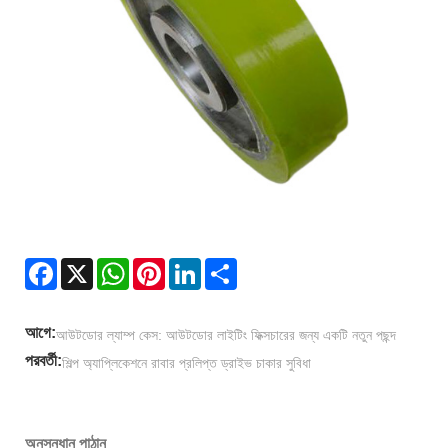
Facebook
X
WhatsApp
Pinterest
LinkedIn
Share
আগে:
আউটডোর ল্যাম্প কেস: আউটডোর লাইটিং ফিক্সচারের জন্য একটি নতুন পছন্দ
পরবর্তী:
শিল্প অ্যাপ্লিকেশনে রাবার প্রলিপ্ত ড্রাইভ চাকার সুবিধা
অনুসন্ধান পাঠান