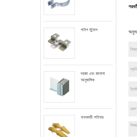
পরবর্ত
পাইপ স্ট্র্যাপ
অনুসন
দরজা এবং জানালা
আনুষাঙ্গিক
খননকারী লাইনার