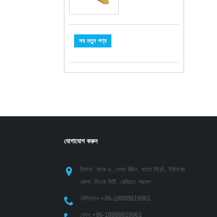
সব নতুন পণ্য
যোগাযোগ করুন
অ্যালুমিনিয়াম কাস্টিং এর দূষণ এড়ানোর জ্ঞান পরিচিত
ঠিকানা: ব্লক এ, হেবাং বিল্ডিং, ঝংহে স্ট্রিট, ইয়িনঝো
2021/07/22
জেলা, নিংবো সিটি, ঝেজিয়াং প্রদেশ
প্রথমটি হল উচ্চ ভোল্টেজ এবং উচ্চ কারেন্ট ডেন
টেলিফোন:
+86-18888619961
ইমপালস পদ্ধতি। অ্যানোডাইজিংয়ের প্রাথমিক 
"দ্বীপগুলি" সংযুক্ত করার জন্য উচ্চ ভোল্টেজ 
ফোন:
+86-18888619961
বর্তমান প্রভাব গ্রহণ করা হয় যা অমেধ্য দ্বার