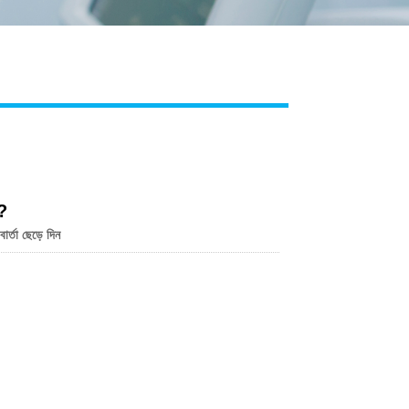
Live
়?
র্তা ছেড়ে দিন