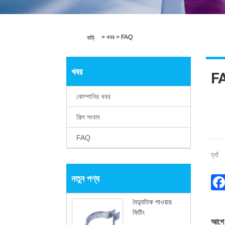
>
খবর
>
FAQ
বাড়ি
খবর
F
কোম্পানির খবর
শিল্প সংবাদ
FAQ
হ্যাঁ
নতুন পণ্য
বৈদ্যুতিক পাওয়ার
ফিটিং
আগে